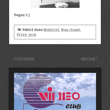
Pages:
1
2
Publié dans
Matériel
,
Non classé
,
Privé_tech
Précédent
Suivant