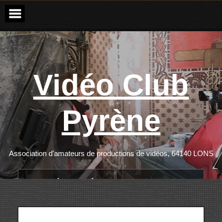
Passer
cette
étape
Vidéo Club
Pyrène
Association d'amateurs de productions de vidéos, 64140 LONS
ACCÈS PRIVÉ
ANNONCES