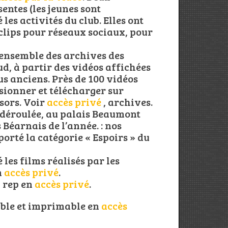
entes (les jeunes sont
les activités du club. Elles ont
clips pour réseaux sociaux, pour
’ensemble des archives des
ud, à partir des vidéos affichées
lus anciens. Près de 100 vidéos
sionner et télécharger sur
ésors. Voir
accès privé
, archives.
 déroulée, au palais Beaumont
 Béarnais de l’année. : nos
orté la catégorie « Espoirs » du
 les films réalisés par les
n
accès privé
.
a rep en
accès privé
.
able et imprimable en
accès