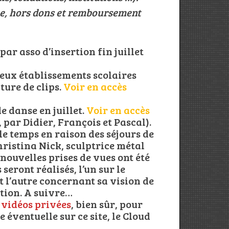
gée, hors dons et remboursement
r asso d’insertion fin juillet
ux établissements scolaires
ture de clips.
Voir en accès
 danse en juillet.
Voir en accès
, par Didier, François et Pascal).
le temps en raison des séjours de
Christina Nick, sculptrice métal
 nouvelles prises de vues ont été
seront réalisés, l’un sur le
et l’autre concernant sa vision de
ction. A suivre…
 vidéos privées
, bien sûr, pour
 éventuelle sur ce site, le Cloud