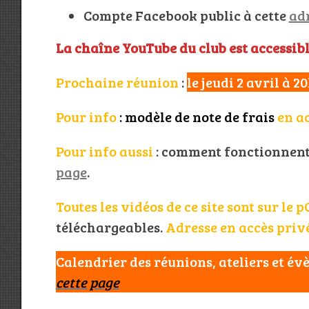
Compte Facebook public à cette
ad
La chaîne YouTube du club est accessib
Prochaine réunion
:
le jeudi 2 avril à 2
Pour info
:
modèle de note de frais
en a
Pour info aussi
: comment fonctionnent 
page
.
Toutes les vidéos de ce site sont sur le 
téléchargeables.
Adresse en accès priv
Calendrier des réunions, ateliers et é
cette page