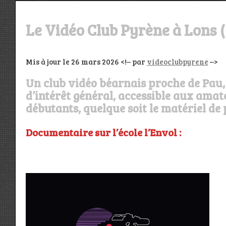
Le Vidéo Club Pyrène à Lons (
Mis à jour le 26 mars 2026 <!– par
videoclubpyrene
–>
Un club vidéo béarnais proche de Pau, 
d’intérêt général, accessible aux amat
débutants, quelque soit le matériel de 
Documentaire sur l’école l’Envol :