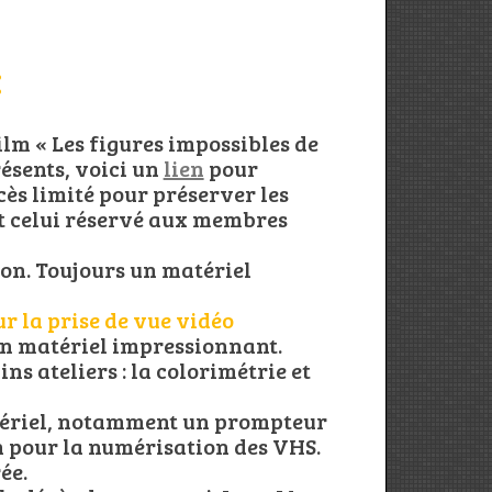
:
ilm « Les figures impossibles de
ésents, voici un
lien
pour
cès limité pour préserver les
st celui réservé aux membres
 son. Toujours un matériel
ur la prise de vue vidéo
un matériel impressionnant.
ns ateliers : la colorimétrie et
tériel, notamment un prompteur
 pour la numérisation des VHS.
ée.