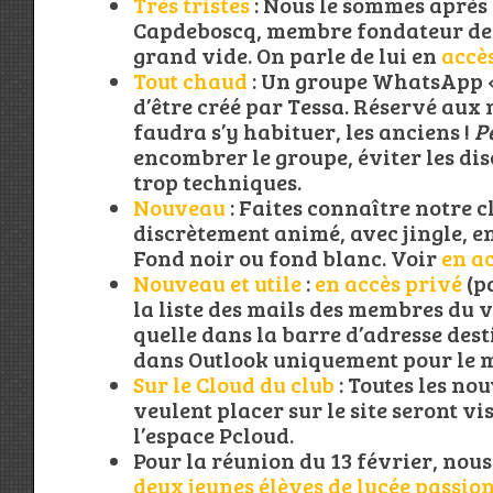
Très tristes
: Nous le sommes après
Capdeboscq, membre fondateur de no
grand vide. On parle de lui en
accè
Tout chaud
: Un groupe WhatsApp «
d’être créé par Tessa. Réservé aux m
faudra s’y habituer, les anciens !
P
encombrer le groupe, éviter les di
trop techniques.
Nouveau
: Faites connaître notre c
discrètement animé, avec jingle, en
Fond noir ou fond blanc. Voir
en a
Nouveau et utile
:
en accès privé
(pa
la liste des mails des membres du vi
quelle dans la barre d’adresse dest
dans Outlook uniquement pour le 
Sur le Cloud du club
: Toutes les no
veulent placer sur le site seront vi
l’espace Pcloud.
Pour la réunion du 13 février, nous
deux jeunes élèves de lycée passio