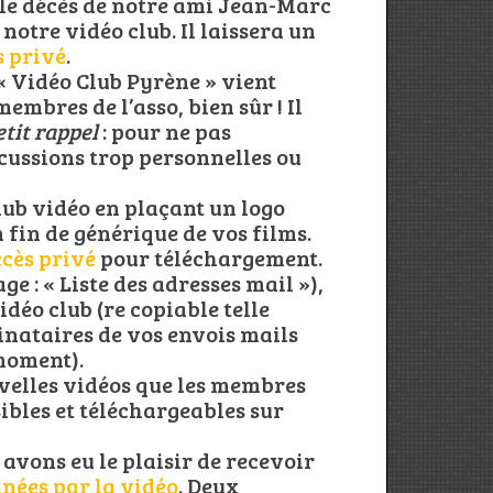
 le décès de notre ami Jean-Marc
tre vidéo club. Il laissera un
s privé
.
 Vidéo Club Pyrène » vient
embres de l’asso, bien sûr ! Il
etit rappel
: pour ne pas
scussions trop personnelles ou
lub vidéo en plaçant un logo
 fin de générique de vos films.
ccès privé
pour téléchargement.
ge : « Liste des adresses mail »),
déo club (re copiable telle
inataires de vos envois mails
moment).
uvelles vidéos que les membres
sibles et téléchargeables sur
 avons eu le plaisir de recevoir
nnées par la vidéo
. Deux