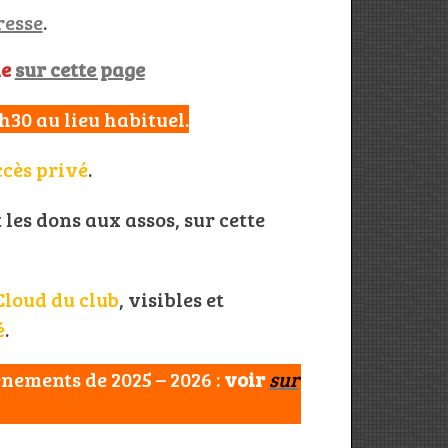
resse
.
le
sur cette page
0h30 au lieu habituel.
ccès privé
.
les dons aux assos, sur cette
pCloud du club
, visibles et
é
.
vènements de 2025
– 2026 :
voir
sur