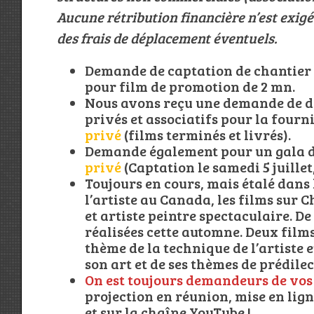
Aucune rétribution financière n’est exi
des frais de déplacement éventuels.
Demande de captation de chantier pa
pour film de promotion de 2 mn.
Nous avons reçu une demande de de
privés et associatifs pour la fourni
privé
(films terminés et livrés).
Demande également pour un gala de
privé
(Captation le samedi 5 juillet
Toujours en cours, mais étalé dans 
l’artiste au Canada, les films sur 
et artiste peintre spectaculaire. De
réalisées cette automne. Deux films 
thème de la technique de l’artiste 
son art et de ses thèmes de prédile
On est toujours demandeurs de vos
projection en réunion, mise en ligne
et sur la chaîne YouTube !