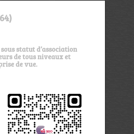
64)
sous statut d’association
eurs de tous niveaux et
prise de vue.