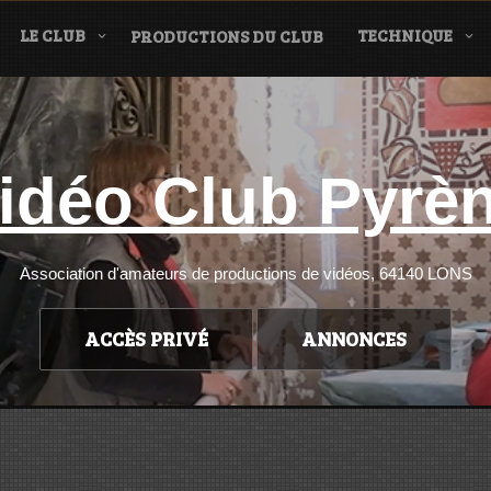
LE CLUB
TECHNIQUE
PRODUCTIONS DU CLUB
idéo Club Pyrè
Association d'amateurs de productions de vidéos, 64140 LONS
ACCÈS PRIVÉ
ANNONCES