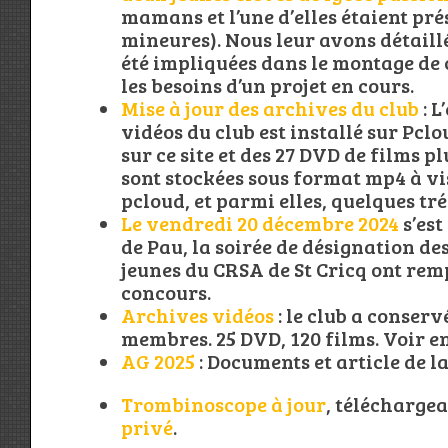
mamans et l’une d’elles étaient prés
mineures). Nous leur avons détaillé 
été impliquées dans le montage de 
les besoins d’un projet en cours.
Mise à jour des archives du club
: L
vidéos du club est installé sur Pclo
sur ce site et des 27 DVD de films p
sont stockées sous format mp4 à vi
pcloud, et parmi elles, quelques tr
Le vendredi 20 décembre 2024
s’est
de Pau, la soirée de désignation des
jeunes du CRSA de St Cricq ont remp
concours.
Archives vidéos
: le club a conservé
membres. 25 DVD, 120 films. Voir e
AG 2025
: Documents et article de l
Trombinoscope à jour
, télécharge
privé
.