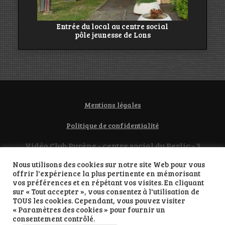
Entrée du local au centre social
pôle jeunesse de Lons
Mentions légales
Politique de confidentialité
Vidéo Club Pyrène - centre social du Perlic - 3
boulevard des frères Farman 64140 LONS
Nous utilisons des cookies sur notre site Web pour vous
contact@videoclubpyrene.org
offrir l'expérience la plus pertinente en mémorisant
vos préférences et en répétant vos visites. En cliquant
sur « Tout accepter », vous consentez à l'utilisation de
TOUS les cookies. Cependant, vous pouvez visiter
« Paramètres des cookies » pour fournir un
Propulsé par WordPress
consentement contrôlé.