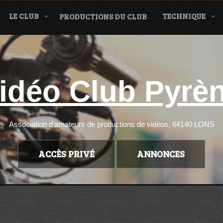
LE CLUB
TECHNIQUE
PRODUCTIONS DU CLUB
idéo Club Pyrè
Association d'amateurs de productions de vidéos, 64140 LONS
ACCÈS PRIVÉ
ANNONCES