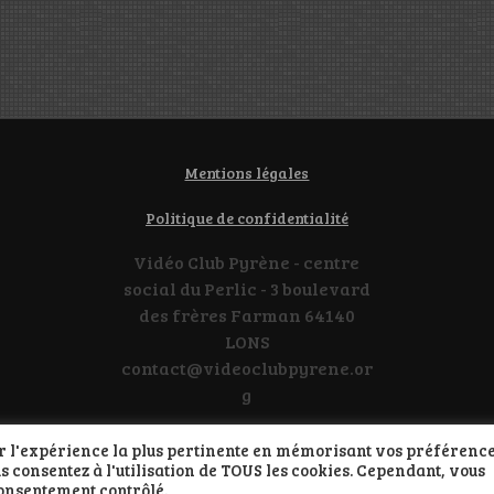
Mentions légales
Politique de confidentialité
Vidéo Club Pyrène - centre
social du Perlic - 3 boulevard
des frères Farman 64140
LONS
contact@videoclubpyrene.or
g
rir l'expérience la plus pertinente en mémorisant vos préférence
us consentez à l'utilisation de TOUS les cookies. Cependant, vous
Propulsé par WordPress
consentement contrôlé.