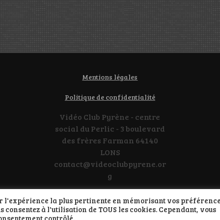
Mentions légales
Politique de confidentialité
Vidéo Club Pyrène - centre
social du Perlic - 3 boulevard
des frères Farman 64140
LONS
contact@videoclubpyrene.or
g
rir l'expérience la plus pertinente en mémorisant vos préférence
us consentez à l'utilisation de TOUS les cookies. Cependant, vous
Propulsé par WordPress
consentement contrôlé.