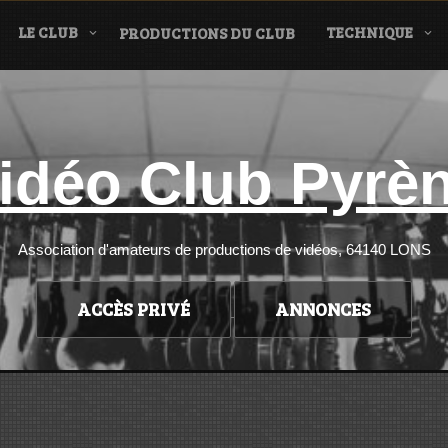
LE CLUB
TECHNIQUE
PRODUCTIONS DU CLUB
idéo Club Pyrè
Association d'amateurs de productions de vidéos, 64140 LONS
ACCÈS PRIVÉ
ANNONCES