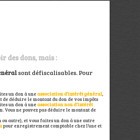
r des dons, mais :
énéral
sont défiscalisables. Pour
aites un don à une
association d’intérêt général
,
 de déduire le montant du don de vos impôts
aites un don à une
association non d’intérêt
n. Vous ne pouvez pas déduire le montant de
 ou autre), et vous faites un don à une autre
u
pour enregistrement comptable chez l’une et