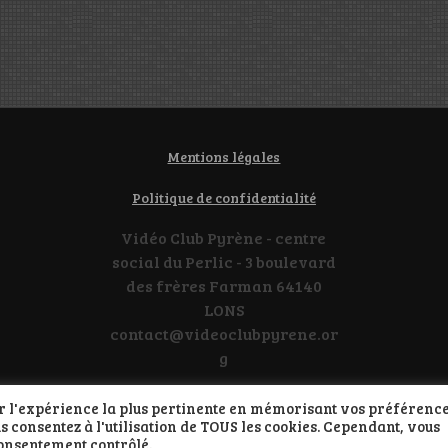
Mentions légales
Politique de confidentialité
Vidéo Club Pyrène - centre
social du Perlic - 3 boulevard
des frères Farman 64140
LONS
contact@videoclubpyrene.or
g
rir l'expérience la plus pertinente en mémorisant vos préférence
us consentez à l'utilisation de TOUS les cookies. Cependant, vous
Propulsé par WordPress
consentement contrôlé.