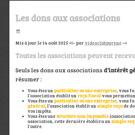
Les dons aux associations
Mis à jour le 14 août 2025 <!– par
videoclubpyrene
–>
Toutes les associations peuvent recevoi
Seuls les dons aux associations
d’intérêt g
résumer :
Vous êtes un
particulier ou une entreprise
, vous f
l’association établit un
reçu fiscal
vous permettant
Vous êtes un
particulier ou une entreprise
, vous f
général
, l’association établit un
simple
reçu
de do
vos impôts.
Vous êtes une
structure non imposable
(association
association, cette dernière établira un
simple reç
l’autre.