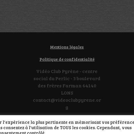
Mentions légales
Politique de confidentialité
Vidéo Club Pyrène - centre
social du Perlic - 3 boulevard
des frères Farman 64140
LONS
contact@videoclubpyrene.or
g
rir l'expérience la plus pertinente en mémorisant vos préférence
us consentez à l'utilisation de TOUS les cookies. Cependant, vous
Propulsé par WordPress
consentement contrôlé.